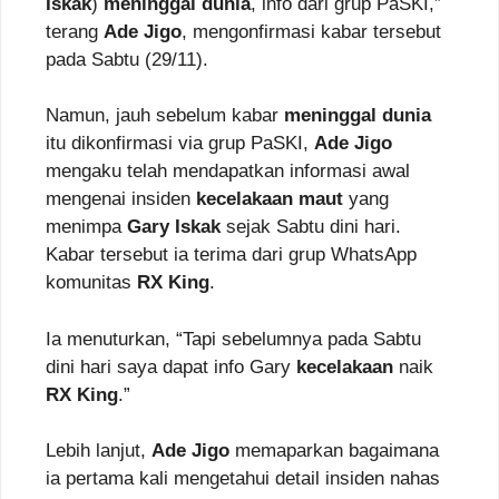
Iskak
)
meninggal dunia
, info dari grup PaSKI,”
terang
Ade Jigo
, mengonfirmasi kabar tersebut
pada Sabtu (29/11).
Namun, jauh sebelum kabar
meninggal dunia
itu dikonfirmasi via grup PaSKI,
Ade Jigo
mengaku telah mendapatkan informasi awal
mengenai insiden
kecelakaan maut
yang
menimpa
Gary Iskak
sejak Sabtu dini hari.
Kabar tersebut ia terima dari grup WhatsApp
komunitas
RX King
.
Ia menuturkan, “Tapi sebelumnya pada Sabtu
dini hari saya dapat info Gary
kecelakaan
naik
RX King
.”
Lebih lanjut,
Ade Jigo
memaparkan bagaimana
ia pertama kali mengetahui detail insiden nahas