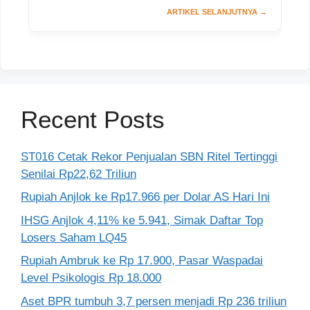
Recent Posts
ST016 Cetak Rekor Penjualan SBN Ritel Tertinggi
Senilai Rp22,62 Triliun
Rupiah Anjlok ke Rp17.966 per Dolar AS Hari Ini
IHSG Anjlok 4,11% ke 5.941, Simak Daftar Top
Losers Saham LQ45
Rupiah Ambruk ke Rp 17.900, Pasar Waspadai
Level Psikologis Rp 18.000
Aset BPR tumbuh 3,7 persen menjadi Rp 236 triliun