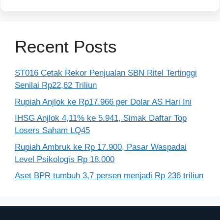
Recent Posts
ST016 Cetak Rekor Penjualan SBN Ritel Tertinggi
Senilai Rp22,62 Triliun
Rupiah Anjlok ke Rp17.966 per Dolar AS Hari Ini
IHSG Anjlok 4,11% ke 5.941, Simak Daftar Top
Losers Saham LQ45
Rupiah Ambruk ke Rp 17.900, Pasar Waspadai
Level Psikologis Rp 18.000
Aset BPR tumbuh 3,7 persen menjadi Rp 236 triliun