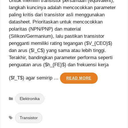
Untuk memilih transistor persamaan (equivalent),
langkah kuncinya adalah mencocokkan parameter
paling kritis dari transistor asli menggunakan
datasheet. Prioritaskan untuk mencocokkan
polaritas (NPN/PNP) dan material
(Silikon/Germanium), lalu pastikan transistor
pengganti memiliki rating tegangan ($V_{CEO}$)
dan arus ($I_C$) yang sama atau lebih tinggi.
Terakhir, bandingkan parameter performa seperti
penguatan arus ($h_{FE}$) dan frekuensi kerja
($f_T$) agar semirip …
READ MORE
Categories
Elektronika
Tags
Transistor