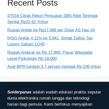
Recent Posts
ST016 Cetak Rekor Penjualan SBN Ritel Tertinggi
Senilai Rp22,62 Triliun
Rupiah Anjlok ke Rp17.966 per Dolar AS Hari Ini
IHSG Anjlok 4,11% ke 5.941, Simak Daftar Top
Losers Saham LQ45
Rupiah Ambruk ke Rp 17.900, Pasar Waspadai
Level Psikologis Rp 18.000
Aset BPR tumbuh 3,7 persen menjadi Rp 236 triliun
Solderpanas
adalah wadah edukasi praktis seputar
dunia elektronika rumah tangga dan teknologi
harian bagi pemula. Kami berfokus menyajikan