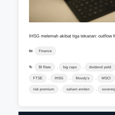
IHSG melemah akibat tiga tekanan: outflow 
Categories
Finance
Tags
BI Rate
,
big caps
,
dividend yield
FTSE
,
IHSG
,
Moody's
,
MSCI
risk premium
,
saham emiten
,
soverei