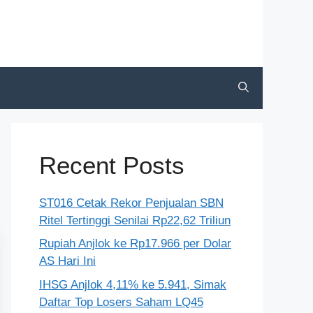
Recent Posts
ST016 Cetak Rekor Penjualan SBN
Ritel Tertinggi Senilai Rp22,62 Triliun
Rupiah Anjlok ke Rp17.966 per Dolar
AS Hari Ini
IHSG Anjlok 4,11% ke 5.941, Simak
Daftar Top Losers Saham LQ45