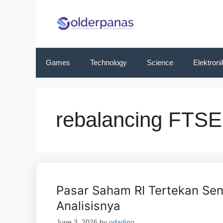
Skip
to
content
Games
Technology
Science
Elektroni
rebalancing FTSE
Pasar Saham RI Tertekan Sen
Analisisnya
June 3, 2026
by
odading