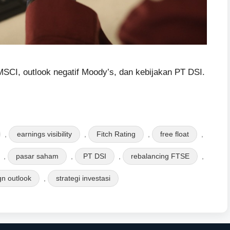
MSCI, outlook negatif Moody’s, dan kebijakan PT DSI.
,
earnings visibility
,
Fitch Rating
,
free float
,
,
pasar saham
,
PT DSI
,
rebalancing FTSE
,
gn outlook
,
strategi investasi