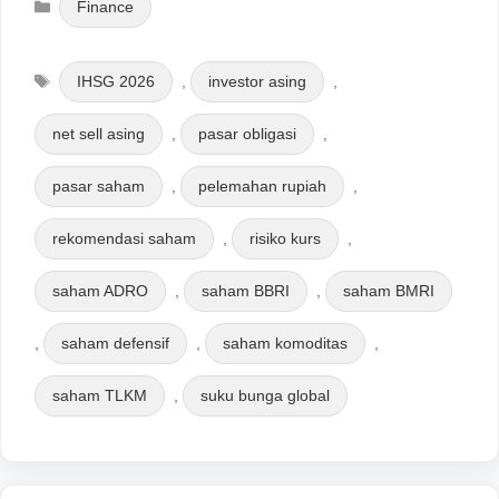
Finance
Tags
IHSG 2026
,
investor asing
,
net sell asing
,
pasar obligasi
,
pasar saham
,
pelemahan rupiah
,
rekomendasi saham
,
risiko kurs
,
saham ADRO
,
saham BBRI
,
saham BMRI
,
saham defensif
,
saham komoditas
,
saham TLKM
,
suku bunga global