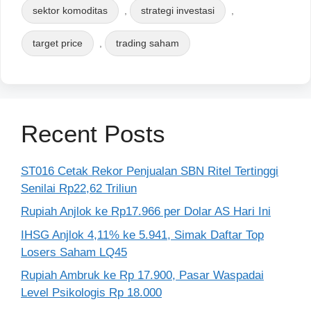
sektor komoditas
,
strategi investasi
,
target price
,
trading saham
Recent Posts
ST016 Cetak Rekor Penjualan SBN Ritel Tertinggi
Senilai Rp22,62 Triliun
Rupiah Anjlok ke Rp17.966 per Dolar AS Hari Ini
IHSG Anjlok 4,11% ke 5.941, Simak Daftar Top
Losers Saham LQ45
Rupiah Ambruk ke Rp 17.900, Pasar Waspadai
Level Psikologis Rp 18.000