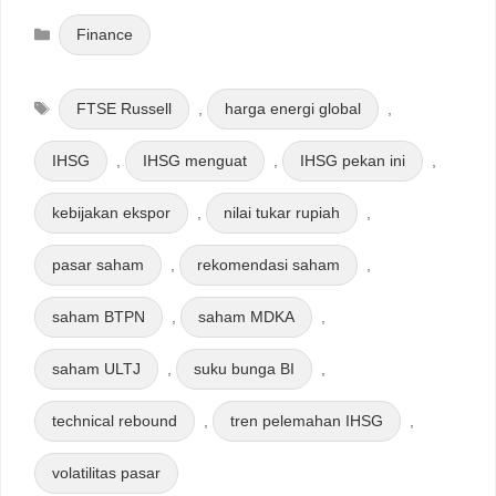
Categories
Finance
Tags
FTSE Russell
,
harga energi global
,
IHSG
,
IHSG menguat
,
IHSG pekan ini
,
kebijakan ekspor
,
nilai tukar rupiah
,
pasar saham
,
rekomendasi saham
,
saham BTPN
,
saham MDKA
,
saham ULTJ
,
suku bunga BI
,
technical rebound
,
tren pelemahan IHSG
,
volatilitas pasar