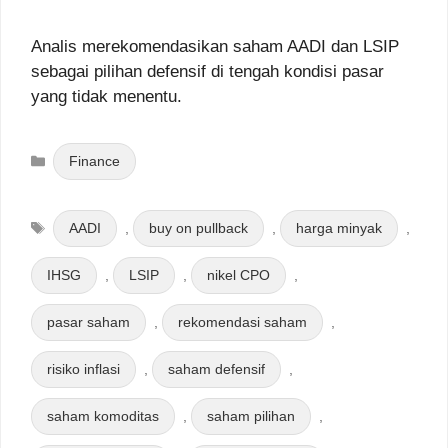
Analis merekomendasikan saham AADI dan LSIP
sebagai pilihan defensif di tengah kondisi pasar
yang tidak menentu.
Categories
Finance
Tags
AADI
,
buy on pullback
,
harga minyak
,
IHSG
,
LSIP
,
nikel CPO
,
pasar saham
,
rekomendasi saham
,
risiko inflasi
,
saham defensif
,
saham komoditas
,
saham pilihan
,